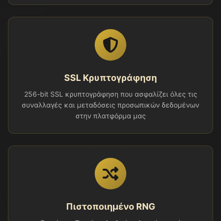
SSL Κρυπτογράφηση
256-bit SSL κρυπτογράφηση που ασφαλίζει όλες τις
συναλλαγές και μεταδόσεις προσωπικών δεδομένων
στην πλατφόρμα μας
Πιστοποιημένο RNG