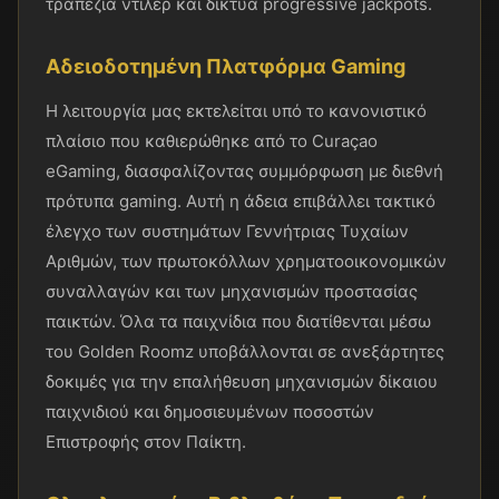
τραπέζια ντίλερ και δίκτυα progressive jackpots.
Αδειοδοτημένη Πλατφόρμα Gaming
Η λειτουργία μας εκτελείται υπό το κανονιστικό
πλαίσιο που καθιερώθηκε από το Curaçao
eGaming, διασφαλίζοντας συμμόρφωση με διεθνή
πρότυπα gaming. Αυτή η άδεια επιβάλλει τακτικό
έλεγχο των συστημάτων Γεννήτριας Τυχαίων
Αριθμών, των πρωτοκόλλων χρηματοοικονομικών
συναλλαγών και των μηχανισμών προστασίας
παικτών. Όλα τα παιχνίδια που διατίθενται μέσω
του Golden Roomz υποβάλλονται σε ανεξάρτητες
δοκιμές για την επαλήθευση μηχανισμών δίκαιου
παιχνιδιού και δημοσιευμένων ποσοστών
Επιστροφής στον Παίκτη.