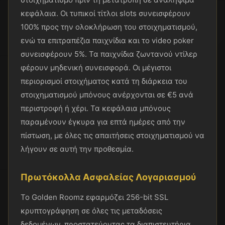
κεφάλαια. Οι τυπικοί τίτλοι slots συνεισφέρουν
100% προς την ολοκλήρωση του στοιχηματισμού,
ενώ τα επιτραπέζια παιχνίδια και το video poker
συνεισφέρουν 5%. Τα παιχνίδια ζωντανού ντίλερ
φέρουν μηδενική συνεισφορά. Οι μέγιστοι
περιορισμοί στοιχήματος κατά τη διάρκεια του
στοιχηματισμού μπόνους ανέρχονται σε €5 ανά
περιστροφή ή χέρι. Τα κεφάλαια μπόνους
παραμένουν έγκυρα για επτά ημέρες από την
πίστωση, με όλες τις απαιτήσεις στοιχηματισμού να
λήγουν σε αυτή την προθεσμία.
Πρωτόκολλα Ασφαλείας Λογαριασμού
Το Golden Roomz εφαρμόζει 256-bit SSL
κρυπτογράφηση σε όλες τις μεταδόσεις
δεδομένων, προστατεύοντας τα διαπιστευτήρια