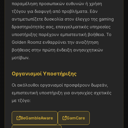
παραμέληση προσωπικών ευθυνών ή χρήση
τζόγου για διαφυγή από προβλήματα. Εάν
αντιμετωπίζετε δυσκολία στον έλεγχο της gaming
δραστηριότητάς σας, επαγγελματικές υπηρεσίες
υποστήριξης παρέχουν εμπιστευτική βοήθεια. Το
Golden Roomz ενθαρρύνει την αναζήτηση
βοήθειας στην πρώτη ένδειξη ανησυχητικών
μοτίβων.
Οργανισμοί Υποστήριξης
Οι ακόλουθοι οργανισμοί προσφέρουν δωρεάν,
εμπιστευτική υποστήριξη για ανησυχίες σχετικές
με τζόγο:
BeGambleAware
GamCare