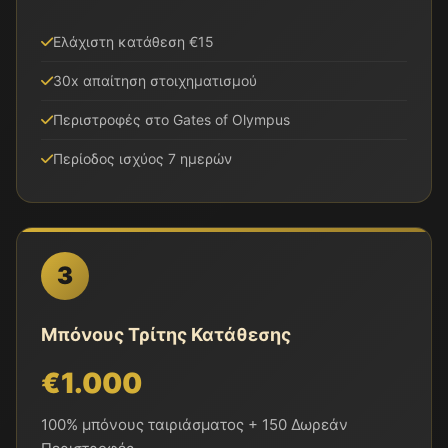
Ελάχιστη κατάθεση €15
30x απαίτηση στοιχηματισμού
Περιστροφές στο Gates of Olympus
Περίοδος ισχύος 7 ημερών
3
Μπόνους Τρίτης Κατάθεσης
€1.000
100% μπόνους ταιριάσματος + 150 Δωρεάν