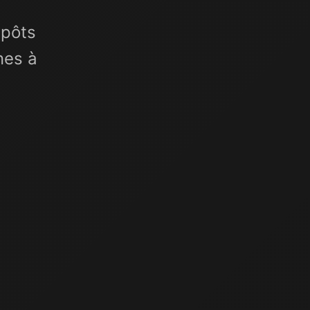
épôts
nes à