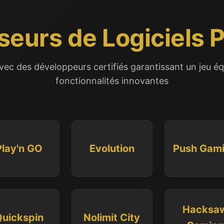
seurs de Logiciels
vec des développeurs certifiés garantissant un jeu éq
fonctionnalités innovantes
Play'n GO
Evolution
Push Gam
Hacksa
uickspin
Nolimit City