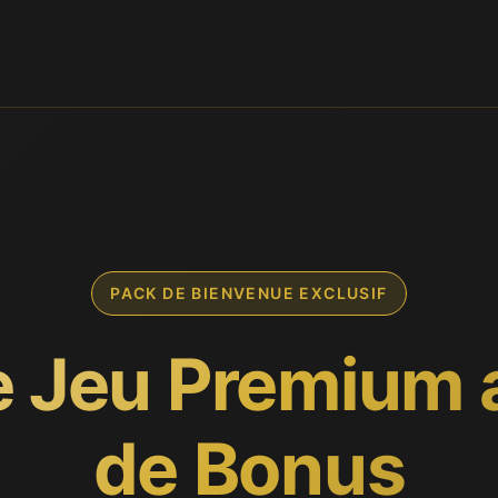
PACK DE BIENVENUE EXCLUSIF
e Jeu Premium 
de Bonus