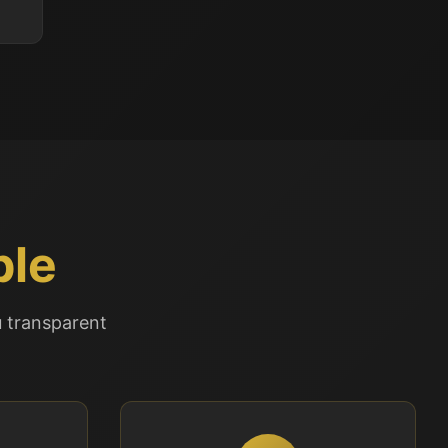
ble
u transparent