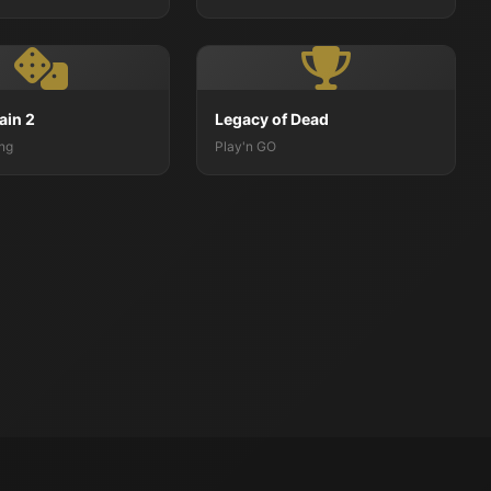
ain 2
Legacy of Dead
ng
Play'n GO