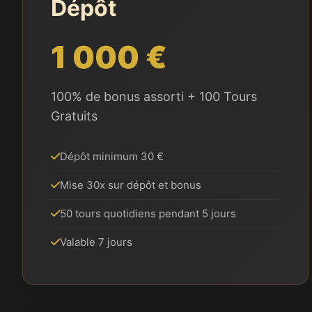
Dépôt
1 000 €
100% de bonus assorti + 100 Tours
Gratuits
Dépôt minimum 30 €
Mise 30x sur dépôt et bonus
50 tours quotidiens pendant 5 jours
Valable 7 jours