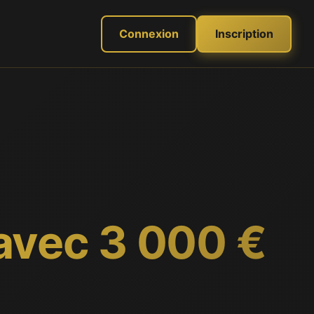
Connexion
Inscription
avec 3 000 €