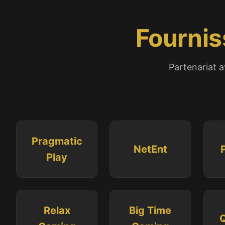
Fournis
Partenariat a
Pragmatic
NetEnt
Play
Relax
Big Time
Q