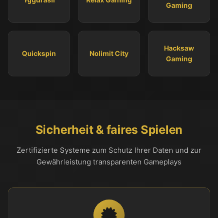
Gaming
Hacksaw
Quickspin
Nolimit City
Gaming
Sicherheit & faires Spielen
Zertifizierte Systeme zum Schutz Ihrer Daten und zur
Gewährleistung transparenten Gameplays