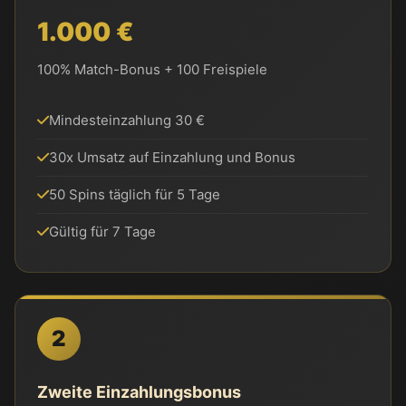
1.000 €
100% Match-Bonus + 100 Freispiele
Mindesteinzahlung 30 €
30x Umsatz auf Einzahlung und Bonus
50 Spins täglich für 5 Tage
Gültig für 7 Tage
2
Zweite Einzahlungsbonus