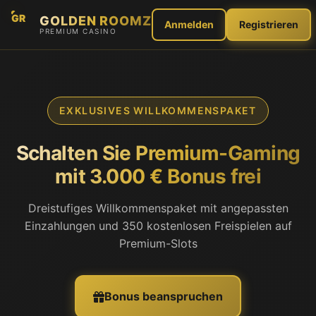
GR
GOLDEN ROOMZ
Anmelden
Registrieren
PREMIUM CASINO
EXKLUSIVES WILLKOMMENSPAKET
Schalten Sie Premium-Gaming
mit 3.000 € Bonus frei
Dreistufiges Willkommenspaket mit angepassten
Einzahlungen und 350 kostenlosen Freispielen auf
Premium-Slots
Bonus beanspruchen