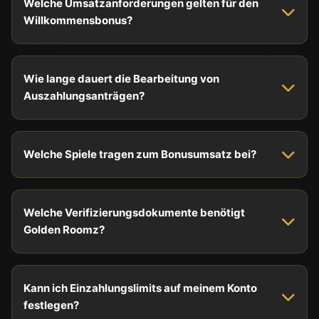
Welche Umsatzanforderungen gelten für den
Willkommensbonus?
Das Willkommenspaket trägt eine 30-fache
Umsatzanforderung sowohl für die Einzahlungs- als
Wie lange dauert die Bearbeitung von
auch für die Bonusbeträge. Zum Beispiel erzeugt eine
Auszahlungsanträgen?
Einzahlung von 100 € mit einem Bonus von 100 €
Golden Roomz bearbeitet Auszahlungsanträge
insgesamt 200 € an Geldern, die 6.000 € an Wetten
innerhalb von 24 Stunden nach erfolgreicher
(200 € × 30) erfordern, bevor eine
Welche Spiele tragen zum Bonusumsatz bei?
Kontoüberprüfung. Die zusätzliche Bearbeitungszeit
Auszahlungsberechtigung besteht. Freispielgewinne
hängt von Ihrer gewählten Zahlungsmethode ab.
Die meisten Slot-Titel tragen 100% jeder Wette zur
tragen einen 35-fachen Umsatz. Alle Anforderungen
Kryptowährungs-Auszahlungen werden in der Regel
Bonuserfüllung bei. Tischspiele einschließlich
müssen innerhalb von sieben Tagen nach
Welche Verifizierungsdokumente benötigt
innerhalb von Stunden abgeschlossen, während
Blackjack, Roulette und Video-Poker tragen 5% pro
Bonusaktivierung erfüllt werden.
Golden Roomz?
Kartenzahlungen 3-5 Werktage benötigen können.
Wette bei. Live-Dealer-Spiele tragen null bei und
Die anfängliche Überprüfung erfordert einen von der
Erstmalige Auszahlungen erfordern eine
sollten während aktiver Bonusperioden vermieden
Regierung ausgestellten Lichtbildausweis (Reisepass,
Identitätsüberprüfung durch
werden. Eine umfassende Liste ausgeschlossener
Kann ich Einzahlungslimits auf meinem Konto
Führerschein oder nationaler Personalausweis) plus
Dokumenteneinreichung.
Slots erscheint in den Bonusbedingungen,
festlegen?