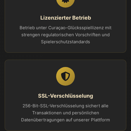
Lizenzierter Betrieb
Betrieb unter Curaçao-Glücksspiellizenz mit
strengen regulatorischen Vorschriften und
Spielerschutzstandards
SSL-Verschlüsselung
256-Bit-SSL-Verschlüsselung sichert alle
Transaktionen und persönlichen
Datenübertragungen auf unserer Plattform