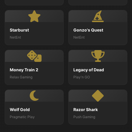
Starburst
Gonzo's Quest
NetEnt
NetEnt
Money Train 2
Legacy of Dead
Relax Gaming
Play'n GO
Wolf Gold
Razor Shark
Pragmatic Play
Push Gaming