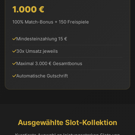
1.000 €
100% Match-Bonus + 150 Freispiele
Mindesteinzahlung 15 €
30x Umsatz jeweils
Maximal 3.000 € Gesamtbonus
Automatische Gutschrift
Ausgewählte Slot-Kollektion