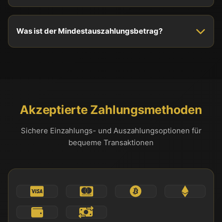
Adressnachweis, der innerhalb von 90 Tagen datiert
einschließlich Titeln wie Dead or Alive und Blood
Ja, Golden Roomz bietet Einzahlungslimit-Tools, die
ist (Stromrechnung, Kontoauszug oder
Suckers.
über Ihre Kontoeinstellungen zugänglich sind. Sie
Regierungskorrespondenz). Zusätzliche Anfragen
Was ist der Mindestauszahlungsbetrag?
können tägliche, wöchentliche oder monatliche
können Zahlungsmethoden-Überprüfung umfassen,
Ausgabengrenzen festlegen. Limitreduzierungen
Mindestauszahlungsschwellen variieren je nach
die Kartendetails oder Kryptowährungs-Wallet-Besitz
treten sofort in Kraft, während Erhöhungen eine 24-
Zahlungsmethode und Gerichtsbarkeit und reichen
zeigt. Hochauflösende Selfies mit Ihrem Ausweis
stündige Abkühlungsperiode erfordern.
von 50 € bis 120 €. Kryptowährungs-Auszahlungen
können für erweiterte Sicherheitsüberprüfung
Selbstausschlussoptionen reichen von
tragen in der Regel niedrigere Mindestbeträge.
angefordert werden.
vorübergehenden 24-Stunden-Pausen bis zur
Maximale tägliche Auszahlungen liegen bei 1.000 €,
Akzeptierte Zahlungsmethoden
dauerhaften Kontosperrung. Kontaktieren Sie den
wobei wöchentliche und monatliche Obergrenzen
Sichere Einzahlungs- und Auszahlungsoptionen für
Support für Unterstützung bei der Konfiguration
von 3.000 € bzw. 10.000 € gelten. VIP-Programm-
bequeme Transaktionen
dieser verantwortungsvollen Glücksspiel-Tools.
Mitglieder können basierend auf ihrem Tier-Status
auf erhöhte Limits zugreifen.