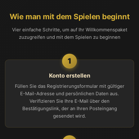
Wie man mit dem Spielen beginnt
Vier einfache Schritte, um auf Ihr Willkommenspaket
zuzugreifen und mit dem Spielen zu beginnen
1
Konto erstellen
Füllen Sie das Registrierungsformular mit gültiger
E-Mail-Adresse und persönlichen Daten aus.
Verifizieren Sie Ihre E-Mail über den
Bestätigungslink, der an Ihren Posteingang
gesendet wird.