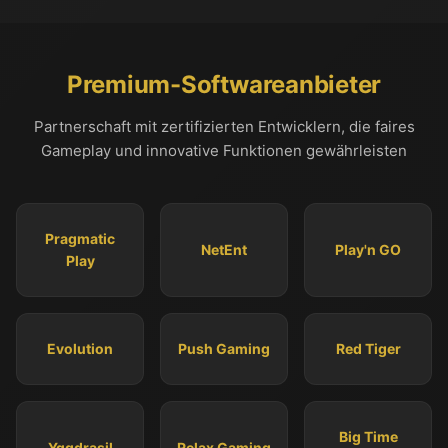
Premium-Softwareanbieter
Partnerschaft mit zertifizierten Entwicklern, die faires
Gameplay und innovative Funktionen gewährleisten
Pragmatic
NetEnt
Play'n GO
Play
Evolution
Push Gaming
Red Tiger
Big Time
Yggdrasil
Relax Gaming